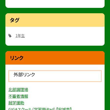
タグ
1年生
リンク
外部リンク
北部調理場
不審者情報
就学援助
GIGAスクール（学習用iPad）【安城市】