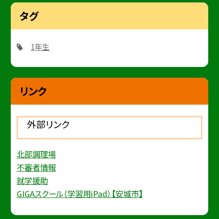
タグ
1年生
リンク
外部リンク
北部調理場
不審者情報
就学援助
GIGAスクール（学習用iPad）【安城市】