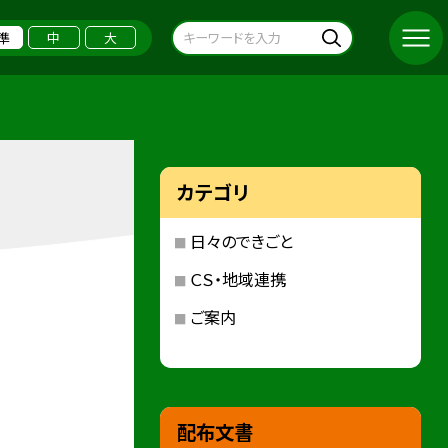
準
中
大
カテゴリ
日々のできごと
ＣＳ・地域連携
ご案内
配布文書