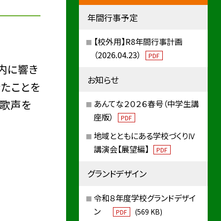
年間行事予定
【校外用】R8年間行事計画
（2026.04.23）
PDF
内に響き
お知らせ
きたことを
の歌声を
あんてな２０２６春号（中学生講
座版）
PDF
地域とともにある学校づくりⅣ
講演会【展望編】
PDF
グランドデザイン
令和８年度学校グランドデザイ
ン
(569 KB)
PDF