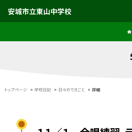
安城市立東山中学校
トップページ
>
学校日記
>
日々のできごと
>
詳細