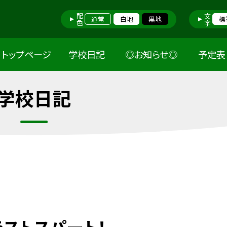
配色
文字
通常
白地
黒地
標
トップページ
学校日記
◎お知らせ◎
予定表
学校日記