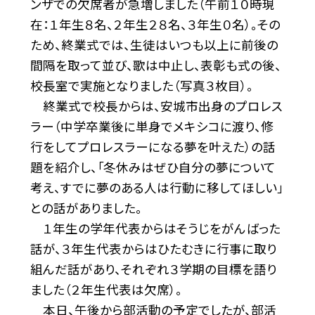
ンザでの欠席者が急増しました（午前１０時現
在：１年生８名、２年生２８名、３年生０名）。その
ため、終業式では、生徒はいつも以上に前後の
間隔を取って並び、歌は中止し、表彰も式の後、
校長室で実施となりました（写真３枚目）。
終業式で校長からは、安城市出身のプロレス
ラー（中学卒業後に単身でメキシコに渡り、修
行をしてプロレスラーになる夢を叶えた）の話
題を紹介し、「冬休みはぜひ自分の夢について
考え、すでに夢のある人は行動に移してほしい」
との話がありました。
１年生の学年代表からはそうじをがんばった
話が、３年生代表からはひたむきに行事に取り
組んだ話があり、それぞれ３学期の目標を語り
ました（２年生代表は欠席）。
本日、午後から部活動の予定でしたが、部活