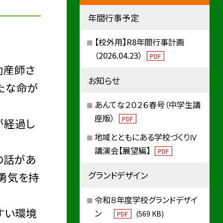
年間行事予定
【校外用】R8年間行事計画
（2026.04.23）
PDF
助産師さ
お知らせ
たな命が
あんてな２０２６春号（中学生講
座版）
PDF
が経過し
地域とともにある学校づくりⅣ
講演会【展望編】
PDF
の話があ
グランドデザイン
る勇気を持
令和８年度学校グランドデザイ
すい環境
ン
(569 KB)
PDF