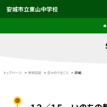
安城市立東山中学校
トップページ
>
学校日記
>
日々のできごと
>
詳細