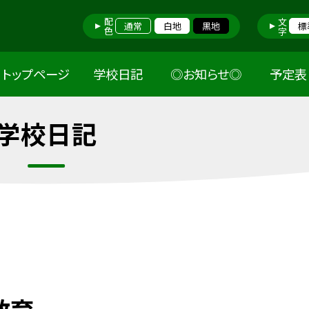
配色
文字
通常
白地
黒地
標
トップページ
学校日記
◎お知らせ◎
予定表
学校日記