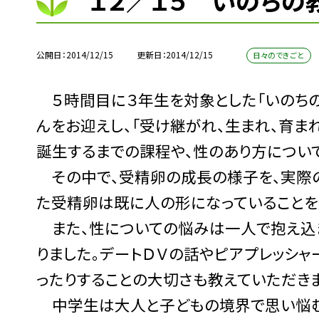
１２／１５ いのちの
公開日
2014/12/15
更新日
2014/12/15
日々のできごと
５時間目に３年生を対象とした「いのちの
んをお迎えし、「受け継がれ、生まれ、育ま
誕生するまでの課程や、性のあり方につい
その中で、受精卵の成長の様子を、実際の
た受精卵は既に人の形になっていることを知
また、性についての悩みは一人で抱え込ま
りました。デートＤＶの話やピアプレッシャ
ったりすることの大切さも教えていただき
中学生は大人と子どもの境界で思い悩む