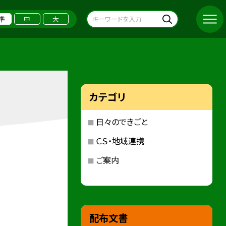
準
中
大
カテゴリ
日々のできごと
ＣＳ・地域連携
ご案内
配布文書