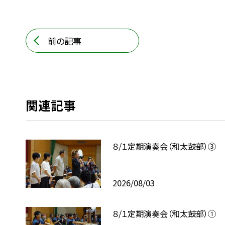
前の記事
関連記事
８/１定期演奏会（和太鼓部）③
2026/08/03
８/１定期演奏会（和太鼓部）①