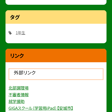
タグ
1年生
リンク
外部リンク
北部調理場
不審者情報
就学援助
GIGAスクール（学習用iPad）【安城市】