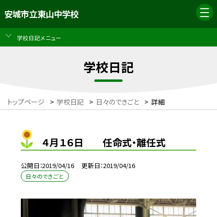
安城市立東山中学校
学校日記メニュー
学校日記
トップページ
>
学校日記
>
日々のできごと
>
詳細
４月１６日 任命式・離任式
公開日
2019/04/16
更新日
2019/04/16
日々のできごと