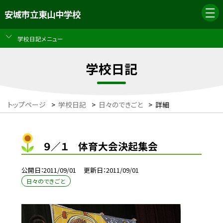
安城市立東山中学校
学校日記メニュー
学校日記
トップページ
>
学校日記
>
日々のできごと
>
詳細
９／１ 体育大会決起集会
公開日
2011/09/01
更新日
2011/09/01
日々のできごと