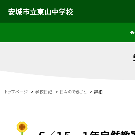
安城市立東山中学校
トップページ
>
学校日記
>
日々のできごと
>
詳細