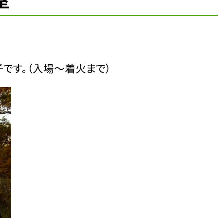
室
です。（入場〜着火まで）