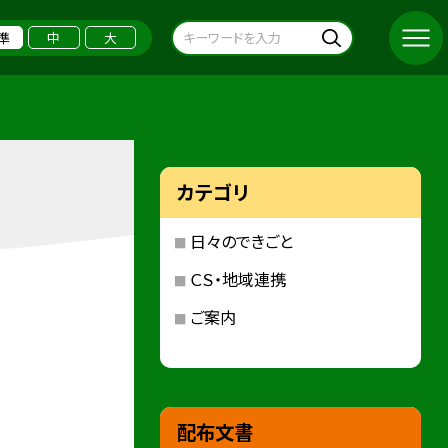
準
中
大
カテゴリ
日々のできごと
ＣＳ・地域連携
ご案内
配布文書