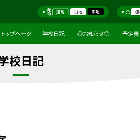
配色
文字
通常
白地
黒地
標
トップページ
学校日記
◎お知らせ◎
予定表
学校日記