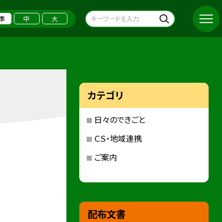
準
中
大
カテゴリ
日々のできごと
ＣＳ・地域連携
ご案内
配布文書