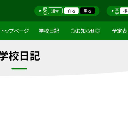
配色
文字
通常
白地
黒地
標
トップページ
学校日記
◎お知らせ◎
予定表
学校日記