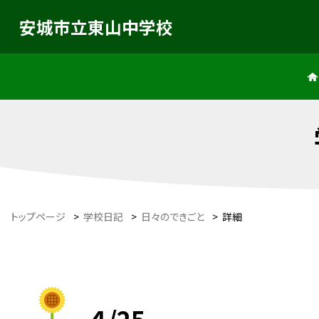
安城市立東山中学校
トップページ
>
学校日記
>
日々のできごと
>
詳細