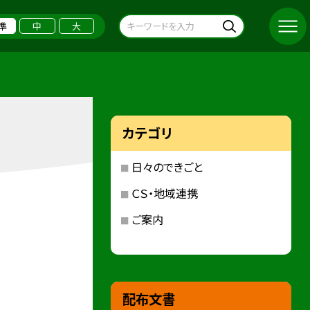
準
中
大
カテゴリ
日々のできごと
ＣＳ・地域連携
ご案内
配布文書