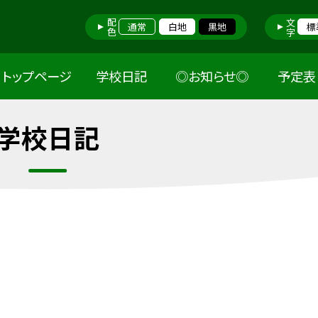
配色
文字
通常
白地
黒地
標
トップページ
学校日記
◎お知らせ◎
予定表
学校日記