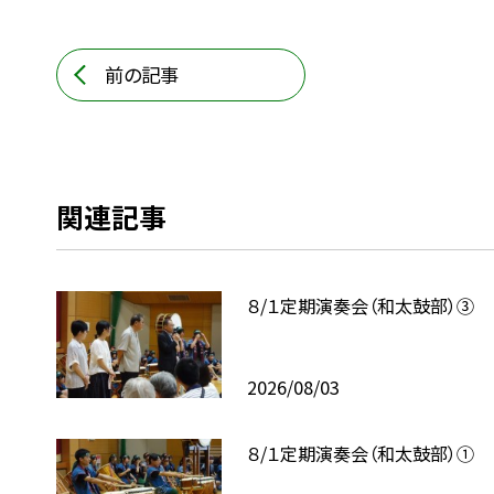
前の記事
関連記事
８/１定期演奏会（和太鼓部）③
2026/08/03
８/１定期演奏会（和太鼓部）①