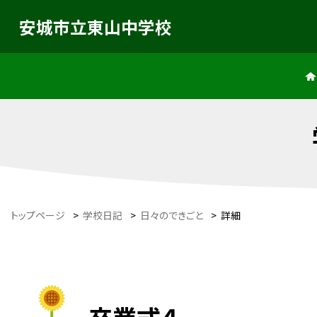
安城市立東山中学校
トップページ
>
学校日記
>
日々のできごと
>
詳細