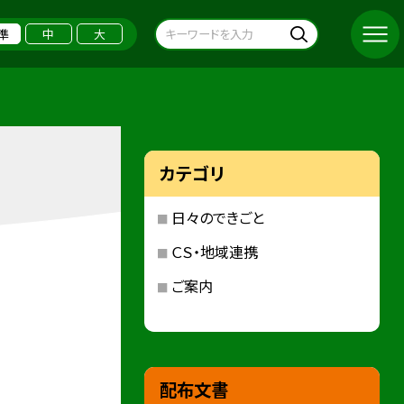
準
中
大
カテゴリ
日々のできごと
ＣＳ・地域連携
ご案内
配布文書