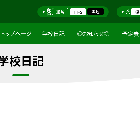
配色
文字
通常
白地
黒地
標
トップページ
学校日記
◎お知らせ◎
予定表
学校日記