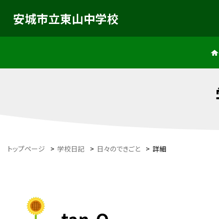
安城市立東山中学校
トップページ
>
学校日記
>
日々のできごと
>
詳細