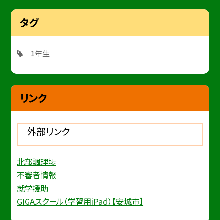
タグ
1年生
リンク
外部リンク
北部調理場
不審者情報
就学援助
GIGAスクール（学習用iPad）【安城市】