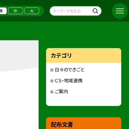
準
中
大
カテゴリ
日々のできごと
ＣＳ・地域連携
ご案内
配布文書