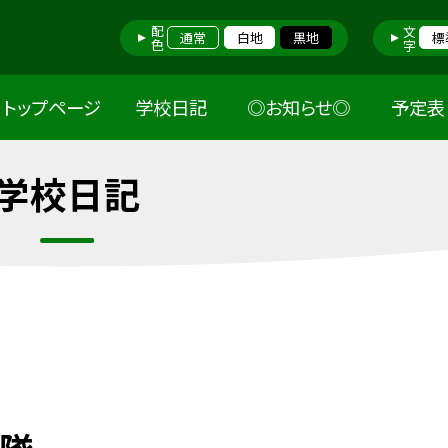
配色
文字
通常
白地
黒地
標
トップページ
学校日記
◎お知らせ◎
予定表
学校日記