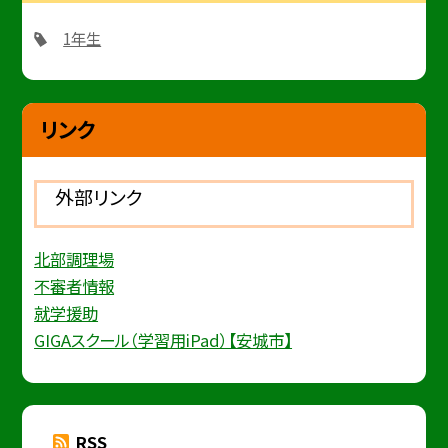
1年生
リンク
外部リンク
北部調理場
不審者情報
就学援助
GIGAスクール（学習用iPad）【安城市】
RSS