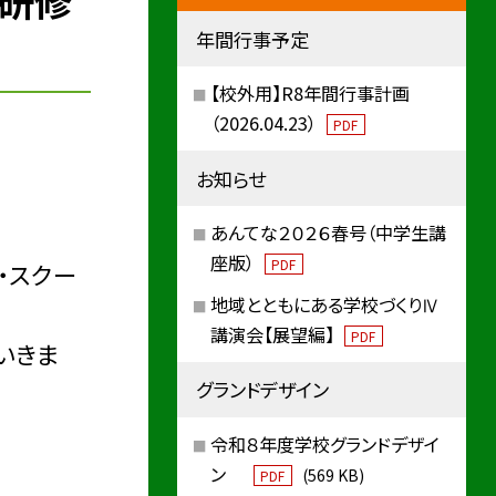
り研修
年間行事予定
【校外用】R8年間行事計画
（2026.04.23）
PDF
お知らせ
あんてな２０２６春号（中学生講
座版）
PDF
・スクー
地域とともにある学校づくりⅣ
講演会【展望編】
PDF
いきま
グランドデザイン
令和８年度学校グランドデザイ
ン
(569 KB)
PDF