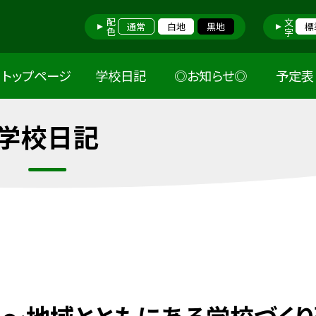
配色
文字
通常
白地
黒地
標
トップページ
学校日記
◎お知らせ◎
予定表
学校日記