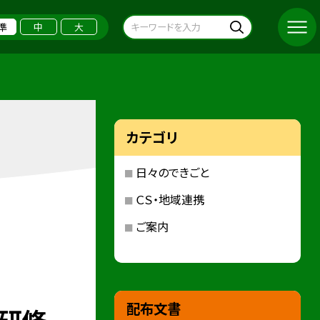
準
中
大
カテゴリ
日々のできごと
ＣＳ・地域連携
ご案内
配布文書