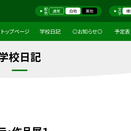
配色
文字
通常
白地
黒地
標
トップページ
学校日記
◎お知らせ◎
予定表
学校日記