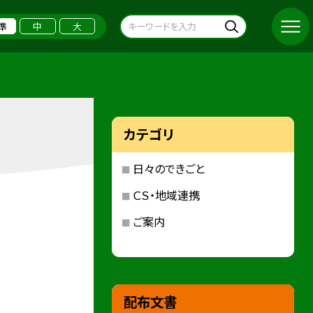
準
中
大
カテゴリ
日々のできごと
ＣＳ・地域連携
ご案内
配布文書