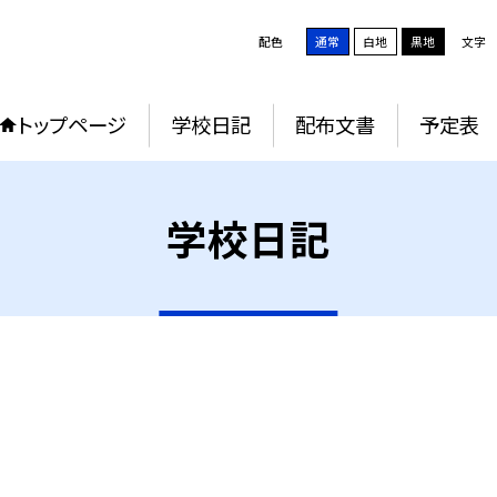
配色
通常
白地
黒地
文字
トップページ
学校日記
配布文書
予定表
学校日記