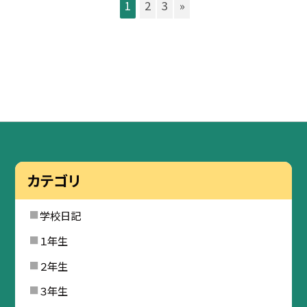
1
2
3
»
カテゴリ
学校日記
１年生
２年生
３年生