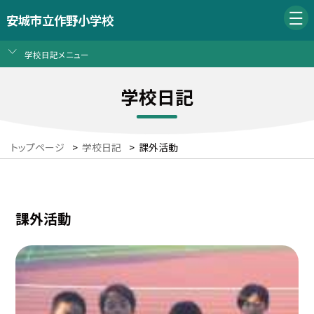
安城市立作野小学校
学校日記メニュー
学校日記
トップページ
>
学校日記
>
課外活動
課外活動