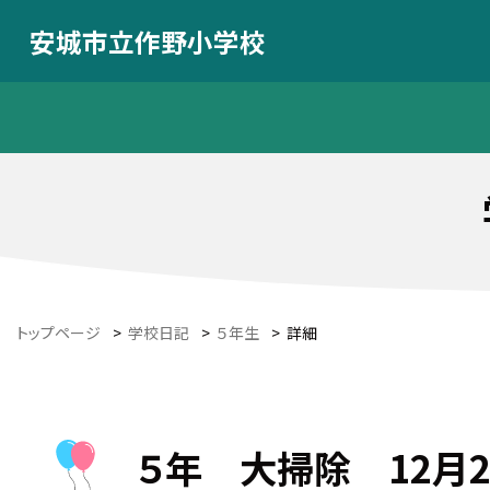
安城市立作野小学校
トップページ
>
学校日記
>
５年生
>
詳細
５年 大掃除 12月2