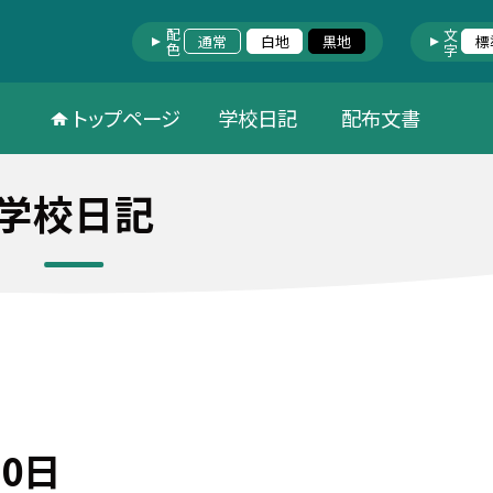
配色
文字
通常
白地
黒地
標
トップページ
学校日記
配布文書
学校日記
0日