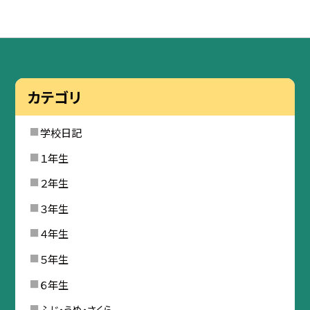
カテゴリ
学校日記
１年生
２年生
３年生
４年生
５年生
６年生
ふじ・うめ・さくら