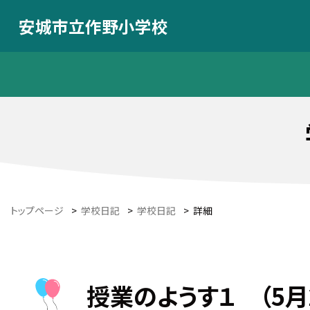
安城市立作野小学校
トップページ
>
学校日記
>
学校日記
>
詳細
授業のようす１ （5月