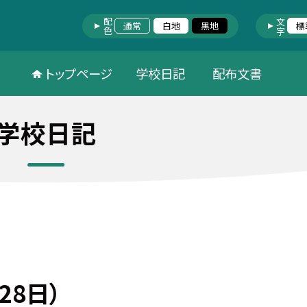
配色
文字
通常
白地
黒地
標
トップページ
学校日記
配布文書
学校日記
28日）