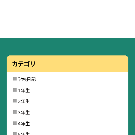
カテゴリ
学校日記
１年生
２年生
３年生
４年生
５年生