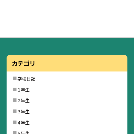
カテゴリ
学校日記
１年生
２年生
３年生
４年生
５年生