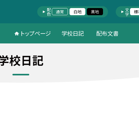
配色
文字
通常
白地
黒地
標
トップページ
学校日記
配布文書
学校日記