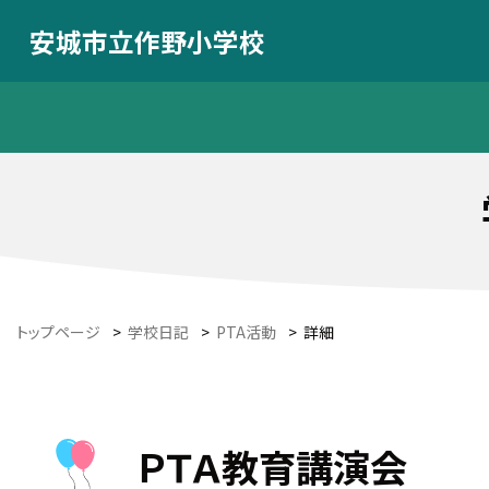
安城市立作野小学校
トップページ
>
学校日記
>
PTA活動
>
詳細
ＰＴＡ教育講演会