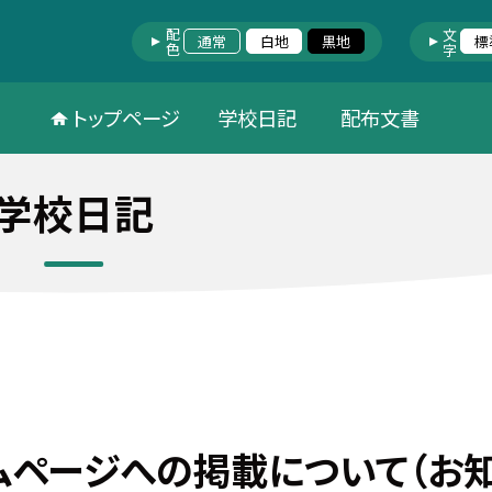
配色
文字
通常
白地
黒地
標
トップページ
学校日記
配布文書
学校日記
ムページへの掲載について（お