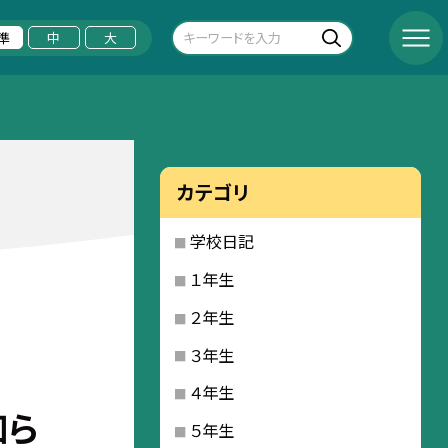
準
中
大
カテゴリ
学校日記
１年生
２年生
３年生
４年生
知ら
５年生