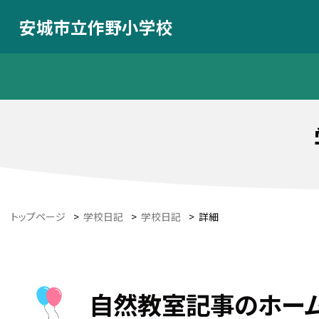
安城市立作野小学校
トップページ
>
学校日記
>
学校日記
>
詳細
自然教室記事のホー