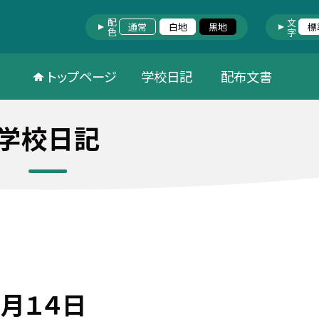
配色
文字
通常
白地
黒地
標
トップページ
学校日記
配布文書
学校日記
月１４日