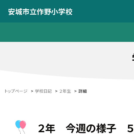
安城市立作野小学校
トップページ
>
学校日記
>
２年生
>
詳細
２年 今週の様子 ５