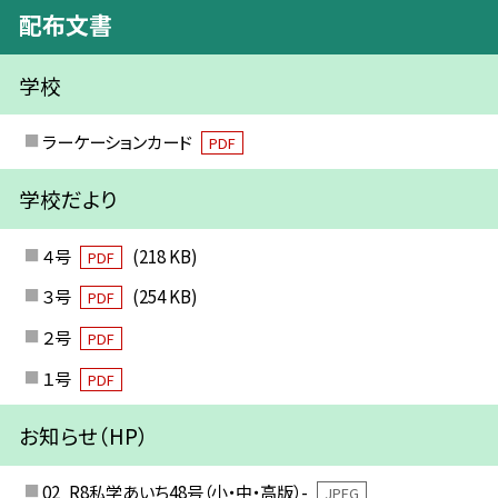
配布文書
学校
ラーケーションカード
PDF
学校だより
４号
(218 KB)
PDF
３号
(254 KB)
PDF
２号
PDF
１号
PDF
お知らせ（HP）
02_R8私学あいち48号（小・中・高版）-
JPEG