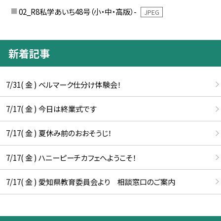
02_R8私学あいち48号（小・中・高版）-
JPEG
新着記事
7/31( 金 ) ベルマーク仕分け体験会！
7/17( 金 ) 今日は終業式です
7/17( 金 ) 夏休み前のおおそうじ！
7/17( 金 ) ハニーピーチカフェへようこそ！
7/17( 金 ) 愛知県教育委員会より 相談窓口のご案内