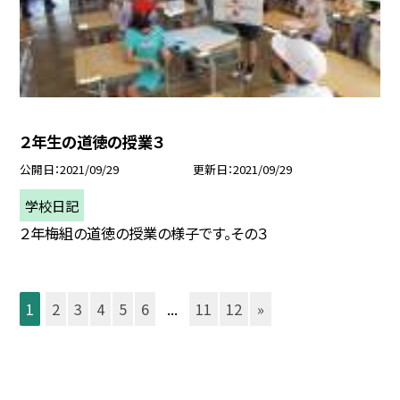
２年生の道徳の授業３
公開日
2021/09/29
更新日
2021/09/29
学校日記
２年梅組の道徳の授業の様子です。その３
1
2
3
4
5
6
...
11
12
»