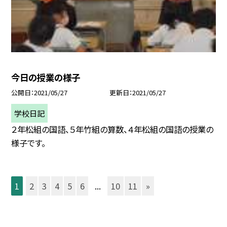
今日の授業の様子
公開日
2021/05/27
更新日
2021/05/27
学校日記
２年松組の国語、５年竹組の算数、４年松組の国語の授業の
様子です。
1
2
3
4
5
6
...
10
11
»