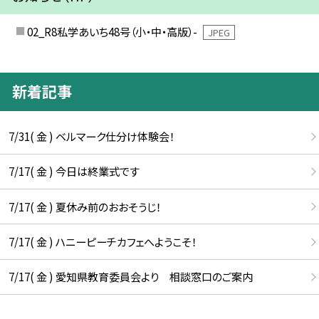
02_R8私学あいち48号（小・中・高版）-
JPEG
新着記事
7/31( 金 ) ベルマーク仕分け体験会！
7/17( 金 ) 今日は終業式です
7/17( 金 ) 夏休み前のおおそうじ！
7/17( 金 ) ハニーピーチカフェへようこそ！
7/17( 金 ) 愛知県教育委員会より 相談窓口のご案内