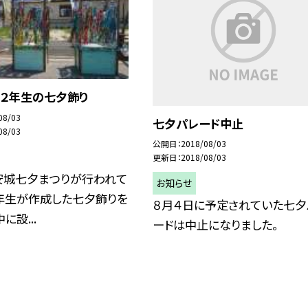
 ２年生の七夕飾り
08/03
七夕パレード中止
08/03
公開日
2018/08/03
更新日
2018/08/03
安城七夕まつりが行われて
お知らせ
２年生が作成した七夕飾りを
８月４日に予定されていた七夕
に設...
ードは中止になりました。