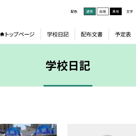
配色
通常
白地
黒地
文字
トップページ
学校日記
配布文書
予定表
学校日記