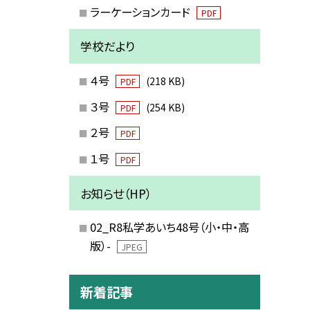
ラーケーションカード
PDF
学校だより
４号
(218 KB)
PDF
３号
(254 KB)
PDF
２号
PDF
１号
PDF
お知らせ（HP）
02_R8私学あいち48号（小・中・高
版）-
JPEG
新着記事