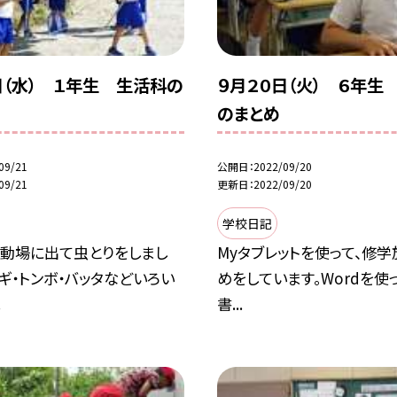
日（水） １年生 生活科の
９月２０日（火） ６年生
のまとめ
09/21
公開日
2022/09/20
09/21
更新日
2022/09/20
学校日記
運動場に出て虫とりをしまし
Myタブレットを使って、修
ギ・トンボ・バッタなどいろい
めをしています。Wordを使
.
書...