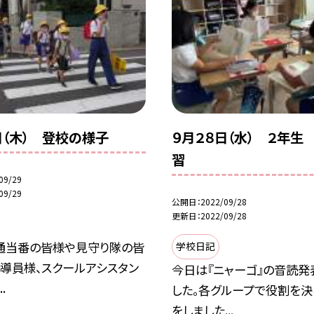
日（木） 登校の様子
９月２８日（水） ２年生
習
09/29
09/29
公開日
2022/09/28
更新日
2022/09/28
通当番の皆様や見守り隊の皆
学校日記
指導員様、スクールアシスタン
今日は『ニャーゴ』の音読発
.
した。各グループで役割を
をしました...