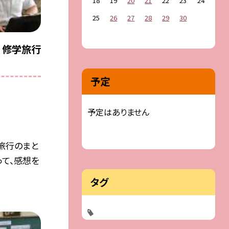
18
19
20
21
22
23
24
25
26
27
28
29
30
 修学旅行
予定
予定はありません
学旅行のまと
って、感想を
タグ