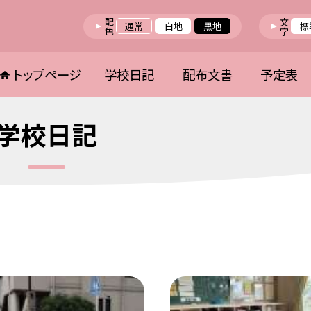
配色
文字
通常
白地
黒地
標
トップページ
学校日記
配布文書
予定表
学校日記