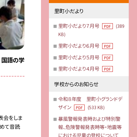
里町小だより
里町小だより７月号
(389
PDF
KB)
里町小だより６月号
PDF
里町小だより５月号
PDF
 国語の学
里町小だより４月号
PDF
学校からのお知らせ
令和８年度 里町小グランドデ
ザイン
(533 KB)
PDF
表会をしま
暴風警報発表時および特別警
決めて音読
報、危険警報発表時等・地震等
における児童の登校について