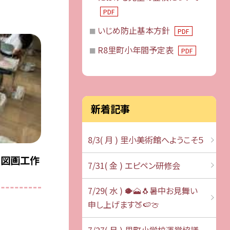
PDF
いじめ防止基本方針
PDF
R8里町小年間予定表
PDF
新着記事
8/3( 月 ) 里小美術館へようこそ５
 図画工作
7/31( 金 ) エピペン研修会
7/29( 水 ) 🐡🗻🐧暑中お見舞い
申し上げます🍑🍉🍈
7/27( 月 ) 里町小学校運営協議