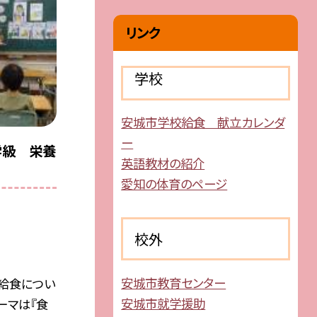
リンク
学校
安城市学校給食 献立カレンダ
ー
学級 栄養
英語教材の紹介
愛知の体育のページ
校外
安城市教育センター
給食につい
安城市就学援助
ーマは『食