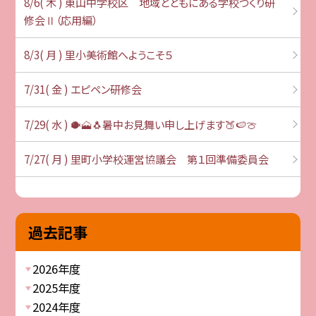
8/6( 木 ) 東山中学校区 地域とともにある学校づくり研
修会Ⅱ（応用編）
8/3( 月 ) 里小美術館へようこそ５
7/31( 金 ) エピペン研修会
7/29( 水 ) 🐡🗻🐧暑中お見舞い申し上げます🍑🍉🍈
7/27( 月 ) 里町小学校運営協議会 第１回準備委員会
過去記事
2026年度
2025年度
2024年度