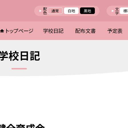
配色
文字
通常
白地
黒地
標
トップページ
学校日記
配布文書
予定表
学校日記