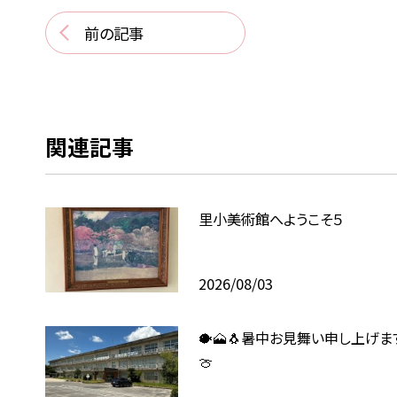
前の記事
関連記事
里小美術館へようこそ５
2026/08/03
🐡🗻🐧暑中お見舞い申し上げます
🍈