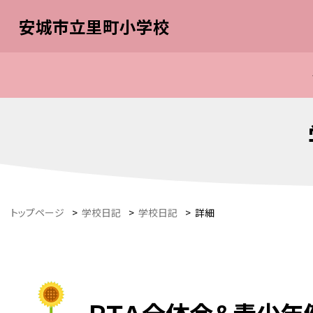
安城市立里町小学校
トップページ
>
学校日記
>
学校日記
>
詳細