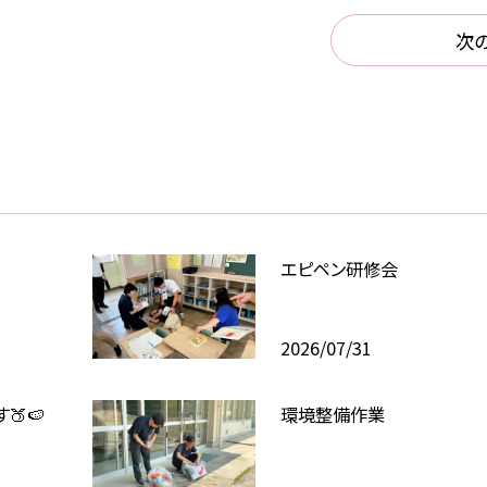
次
エピペン研修会
2026/07/31
🍑🍉
環境整備作業