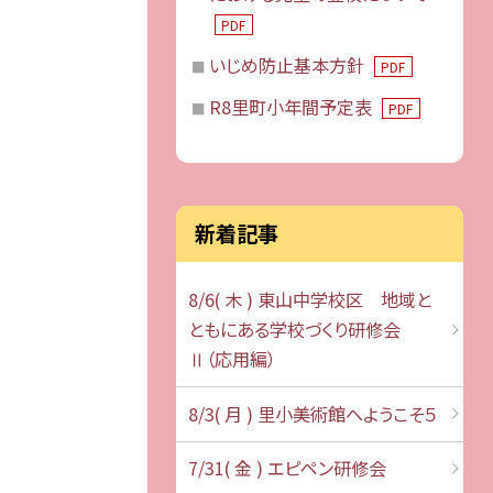
PDF
いじめ防止基本方針
PDF
R8里町小年間予定表
PDF
新着記事
8/6( 木 ) 東山中学校区 地域と
ともにある学校づくり研修会
Ⅱ（応用編）
8/3( 月 ) 里小美術館へようこそ５
7/31( 金 ) エピペン研修会