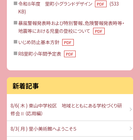
令和８年度 里町小グランドデザイン
(533
PDF
KB)
暴風警報発表時および特別警報、危険警報発表時等・
地震等における児童の登校について
PDF
いじめ防止基本方針
PDF
R8里町小年間予定表
PDF
新着記事
8/6( 木 ) 東山中学校区 地域とともにある学校づくり研
修会Ⅱ（応用編）
8/3( 月 ) 里小美術館へようこそ５