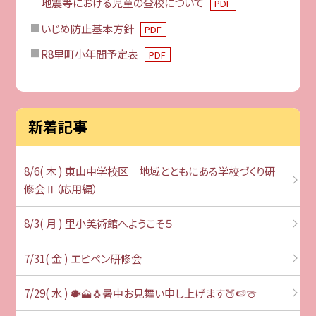
地震等における児童の登校について
PDF
いじめ防止基本方針
PDF
R8里町小年間予定表
PDF
新着記事
8/6( 木 ) 東山中学校区 地域とともにある学校づくり研
修会Ⅱ（応用編）
8/3( 月 ) 里小美術館へようこそ５
7/31( 金 ) エピペン研修会
7/29( 水 ) 🐡🗻🐧暑中お見舞い申し上げます🍑🍉🍈