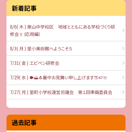
新着記事
8/6( 木 ) 東山中学校区 地域とともにある学校づくり研
修会Ⅱ（応用編）
8/3( 月 ) 里小美術館へようこそ５
7/31( 金 ) エピペン研修会
7/29( 水 ) 🐡🗻🐧暑中お見舞い申し上げます🍑🍉🍈
7/27( 月 ) 里町小学校運営協議会 第１回準備委員会
過去記事