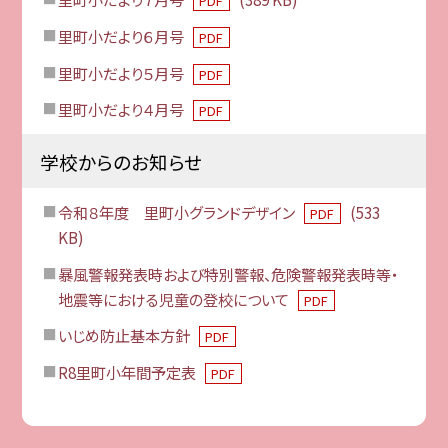
PDF
里町小だより６月号
PDF
里町小だより５月号
PDF
里町小だより４月号
PDF
学校からのお知らせ
令和８年度 里町小グランドデザイン
(533
PDF
KB)
暴風警報発表時および特別警報、危険警報発表時等・
地震等における児童の登校について
PDF
いじめ防止基本方針
PDF
R8里町小年間予定表
PDF