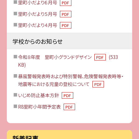
里町小だより６月号
PDF
里町小だより５月号
PDF
里町小だより４月号
PDF
学校からのお知らせ
令和８年度 里町小グランドデザイン
(533
PDF
KB)
暴風警報発表時および特別警報、危険警報発表時等・
地震等における児童の登校について
PDF
いじめ防止基本方針
PDF
R8里町小年間予定表
PDF
新着記事