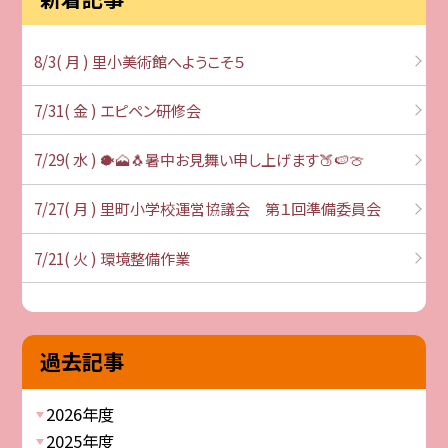
8/3( 月 ) 里小美術館へようこそ５
7/31( 金 ) エピペン研修会
7/29( 水 ) 🐡🗻🐧暑中お見舞い申し上げます🍑🍉🍈
7/27( 月 ) 里町小学校運営協議会 第１回準備委員会
7/21( 火 ) 環境整備作業
過去記事
2026年度
2025年度