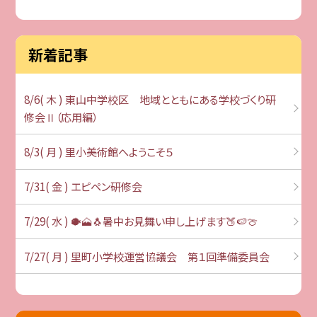
新着記事
8/6( 木 ) 東山中学校区 地域とともにある学校づくり研
修会Ⅱ（応用編）
8/3( 月 ) 里小美術館へようこそ５
7/31( 金 ) エピペン研修会
7/29( 水 ) 🐡🗻🐧暑中お見舞い申し上げます🍑🍉🍈
7/27( 月 ) 里町小学校運営協議会 第１回準備委員会