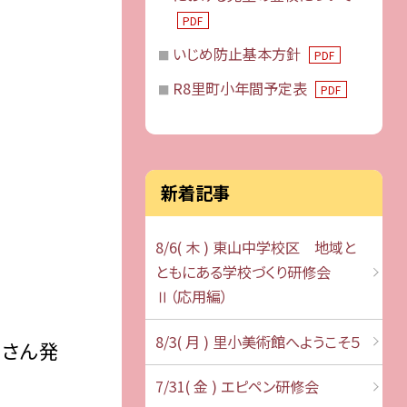
PDF
いじめ防止基本方針
PDF
R8里町小年間予定表
PDF
新着記事
8/6( 木 ) 東山中学校区 地域と
ともにある学校づくり研修会
Ⅱ（応用編）
8/3( 月 ) 里小美術館へようこそ５
くさん発
7/31( 金 ) エピペン研修会