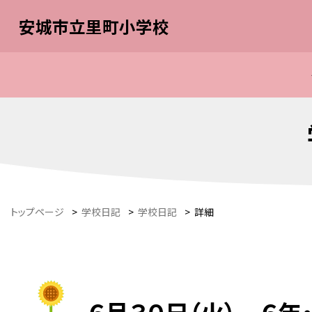
安城市立里町小学校
トップページ
>
学校日記
>
学校日記
>
詳細