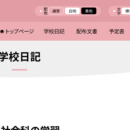
配色
文字
通常
白地
黒地
標
トップページ
学校日記
配布文書
予定表
学校日記