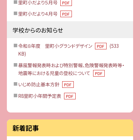
里町小だより５月号
PDF
里町小だより４月号
PDF
学校からのお知らせ
令和８年度 里町小グランドデザイン
(533
PDF
KB)
暴風警報発表時および特別警報、危険警報発表時等・
地震等における児童の登校について
PDF
いじめ防止基本方針
PDF
R8里町小年間予定表
PDF
新着記事