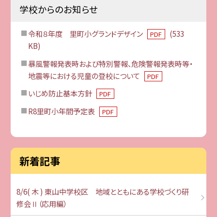
学校からのお知らせ
令和８年度 里町小グランドデザイン
(533
PDF
KB)
暴風警報発表時および特別警報、危険警報発表時等・
地震等における児童の登校について
PDF
いじめ防止基本方針
PDF
R8里町小年間予定表
PDF
新着記事
8/6( 木 ) 東山中学校区 地域とともにある学校づくり研
修会Ⅱ（応用編）