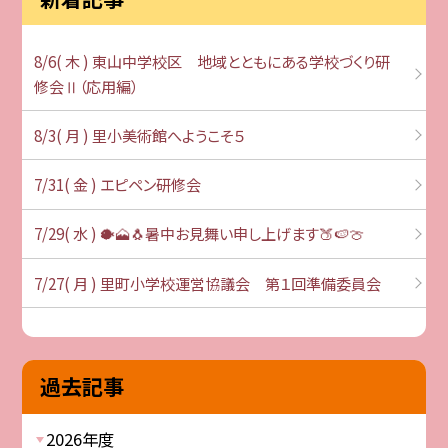
8/6( 木 ) 東山中学校区 地域とともにある学校づくり研
修会Ⅱ（応用編）
8/3( 月 ) 里小美術館へようこそ５
7/31( 金 ) エピペン研修会
7/29( 水 ) 🐡🗻🐧暑中お見舞い申し上げます🍑🍉🍈
7/27( 月 ) 里町小学校運営協議会 第１回準備委員会
過去記事
2026年度