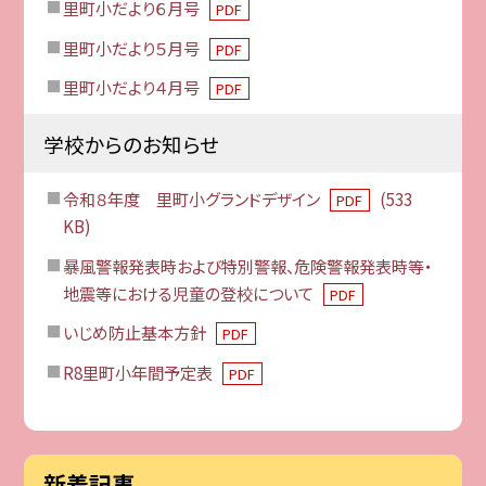
里町小だより６月号
PDF
里町小だより５月号
PDF
里町小だより４月号
PDF
学校からのお知らせ
令和８年度 里町小グランドデザイン
(533
PDF
KB)
暴風警報発表時および特別警報、危険警報発表時等・
地震等における児童の登校について
PDF
いじめ防止基本方針
PDF
R8里町小年間予定表
PDF
新着記事