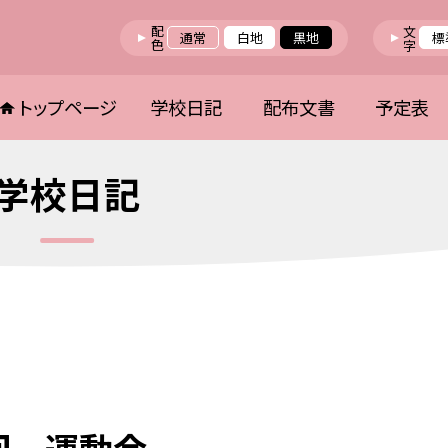
配色
文字
通常
白地
黒地
標
トップページ
学校日記
配布文書
予定表
学校日記