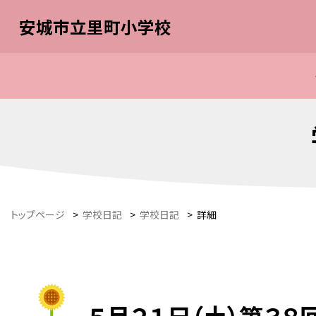
安城市立里町小学校
トップページ
>
学校日記
>
学校日記
>
詳細