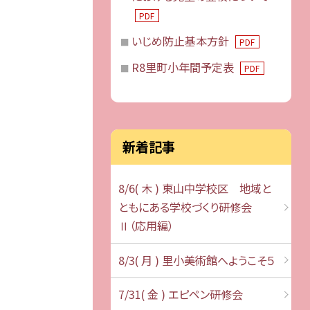
PDF
いじめ防止基本方針
PDF
R8里町小年間予定表
PDF
新着記事
8/6( 木 ) 東山中学校区 地域と
ともにある学校づくり研修会
Ⅱ（応用編）
8/3( 月 ) 里小美術館へようこそ５
7/31( 金 ) エピペン研修会