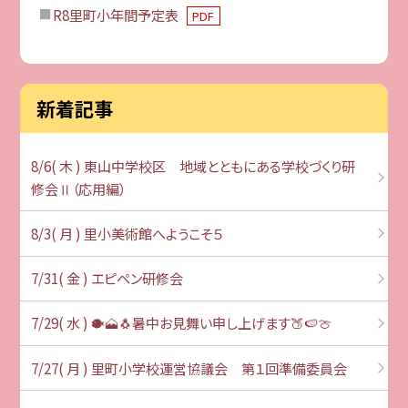
R8里町小年間予定表
PDF
新着記事
8/6( 木 ) 東山中学校区 地域とともにある学校づくり研
修会Ⅱ（応用編）
8/3( 月 ) 里小美術館へようこそ５
7/31( 金 ) エピペン研修会
7/29( 水 ) 🐡🗻🐧暑中お見舞い申し上げます🍑🍉🍈
7/27( 月 ) 里町小学校運営協議会 第１回準備委員会