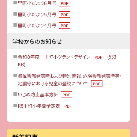
里町小だより６月号
PDF
里町小だより５月号
PDF
里町小だより４月号
PDF
学校からのお知らせ
令和８年度 里町小グランドデザイン
(533
PDF
KB)
暴風警報発表時および特別警報、危険警報発表時等・
地震等における児童の登校について
PDF
いじめ防止基本方針
PDF
R8里町小年間予定表
PDF
新着記事