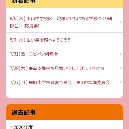
8/6( 木 ) 東山中学校区 地域とともにある学校づくり研
修会Ⅱ（応用編）
8/3( 月 ) 里小美術館へようこそ５
7/31( 金 ) エピペン研修会
7/29( 水 ) 🐡🗻🐧暑中お見舞い申し上げます🍑🍉🍈
7/27( 月 ) 里町小学校運営協議会 第１回準備委員会
過去記事
2026年度