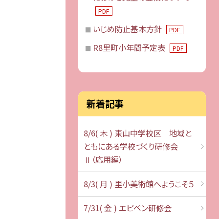
PDF
いじめ防止基本方針
PDF
R8里町小年間予定表
PDF
新着記事
8/6( 木 ) 東山中学校区 地域と
ともにある学校づくり研修会
Ⅱ（応用編）
8/3( 月 ) 里小美術館へようこそ５
7/31( 金 ) エピペン研修会