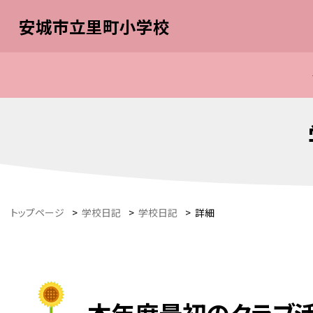
安城市立里町小学校
トップページ
>
学校日記
>
学校日記
>
詳細