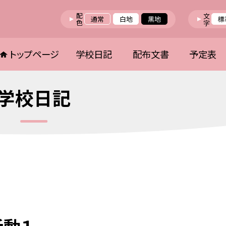
配色
文字
通常
白地
黒地
標
トップページ
学校日記
配布文書
予定表
学校日記