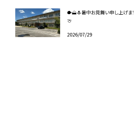
🐡🗻🐧暑中お見舞い申し上げます
🍈
2026/07/29