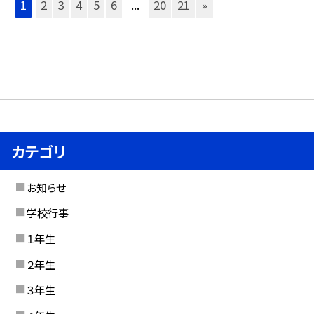
1
2
3
4
5
6
...
20
21
»
カテゴリ
お知らせ
学校行事
１年生
２年生
３年生