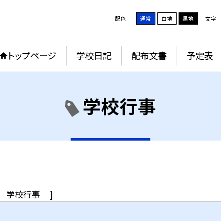
配色
通常
白地
黒地
文字
トップページ
学校日記
配布文書
予定表
学校行事
学校行事
]