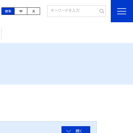
標準
中
大
開く