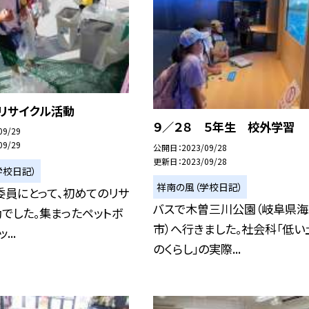
 リサイクル活動
９／２８ ５年生 校外学習
09/29
09/29
公開日
2023/09/28
更新日
2023/09/28
学校日記）
祥南の風（学校日記）
委員にとって、初めてのリサ
バスで木曽三川公園（岐阜県海
でした。集まったペットボ
市）へ行きました。社会科「低い
...
のくらし」の実際...