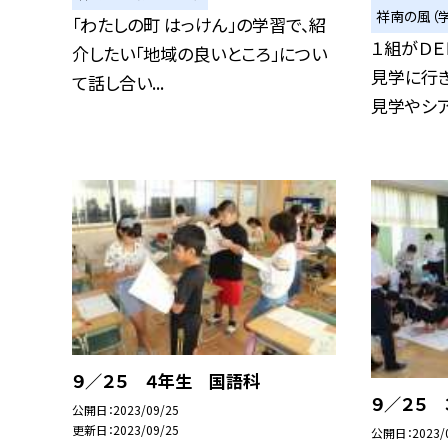
祥南の風（
「わたしの町 はっけん」の学習で、紹
１組がＤ
介したい「地域の良いところ」につい
見学に行
て話し合い...
見学やシア
９／２５ ４年生 国語科
９／２５
公開日
2023/09/25
更新日
2023/09/25
公開日
2023/