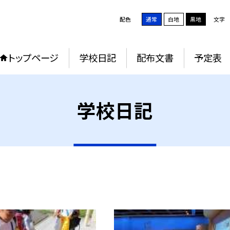
配色
通常
白地
黒地
文字
トップページ
学校日記
配布文書
予定表
学校日記