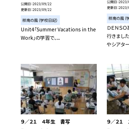
公開日
2023/
公開日
2023/09/22
更新日
2023/
更新日
2023/09/22
祥南の風（
祥南の風（学校日記）
ＤＥＮＳ
Unit4「Summer Vacations in the
行きまし
Work」の学習で、...
やシアタール
９／２１ ４年生 書写
９／２１