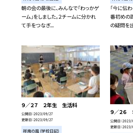
朝の会の最後に、みんなで「わっかゲ
「今に伝わ
ーム」をしました。２チームに分かれ
番初めの
て手をつなぎ...
の疑問を出し
９／２７ ２年生 生活科
９／２６
公開日
2023/09/27
更新日
2023/09/27
公開日
2023/
更新日
2023/
祥南の風（学校日記）