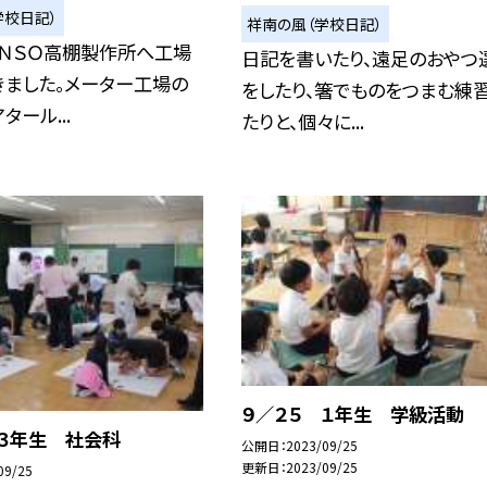
学校日記）
祥南の風（学校日記）
ＥＮＳＯ高棚製作所へ工場
日記を書いたり、遠足のおやつ
きました。メーター工場の
をしたり、箸でものをつまむ練
タール...
たりと、個々に...
９／２５ １年生 学級活動
 ３年生 社会科
公開日
2023/09/25
更新日
2023/09/25
09/25