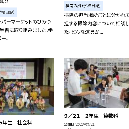
09/25
祥南の風（学校日記）
学校日記）
掃除の担当場所ごとに分かれて
ーパーマーケットのひみつ
担する掃除内容について相談し
学習に取り組みました。学
た。どんな道具が...
...
９／２１ ２年生 算数科
 ５年生 社会科
公開日
2023/09/21