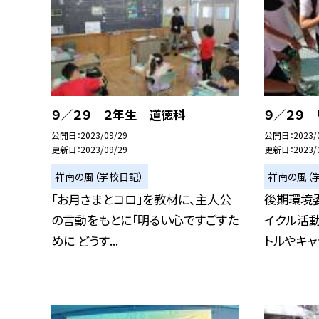
９／２９ ２年生 道徳科
９／２９
公開日
2023/09/29
公開日
2023/
更新日
2023/09/29
更新日
2023/
祥南の風（学校日記）
祥南の風（
「お月さまとコロ」を教材に、主人公
後期環境
の言動をもとに「明るい心ですごすた
イクル活動
めに どうす...
トルやキャッ