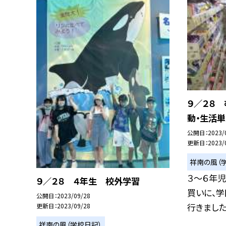
９／２８ 
動・生活
公開日
2023/
更新日
2023/
祥南の風（
３〜６年
９／２８ ４年生 校外学習
買いに、
公開日
2023/09/28
行きました。
更新日
2023/09/28
祥南の風（学校日記）