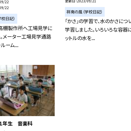
更新日
2023/09/21
09/22
09/22
祥南の風（学校日記）
学校日記）
「かさ」の学習で、水のかさにつ
Ｏ高棚製作所へ工場見学に
学習しました。いろいろな容器
た。メーター工場見学通路
ットルの水を...
ーム...
 １年生 音楽科