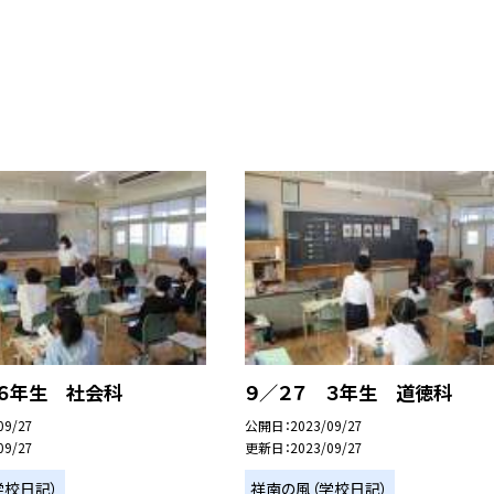
 ６年生 社会科
９／２７ ３年生 道徳科
09/27
公開日
2023/09/27
09/27
更新日
2023/09/27
学校日記）
祥南の風（学校日記）