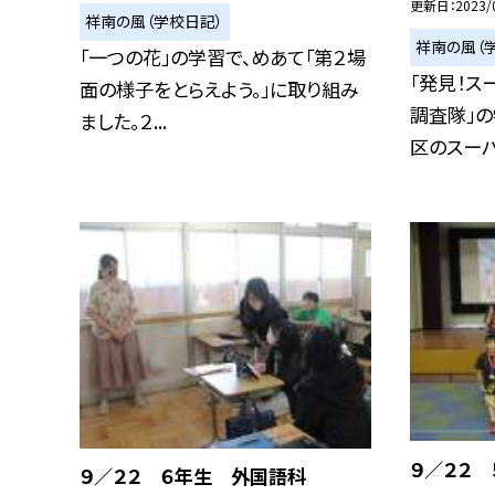
更新日
2023/
祥南の風（学校日記）
祥南の風（
「一つの花」の学習で、めあて「第２場
「発見！ス
面の様子をとらえよう。」に取り組み
調査隊」の
ました。２...
区のスーパー
９／２２
９／２２ ６年生 外国語科