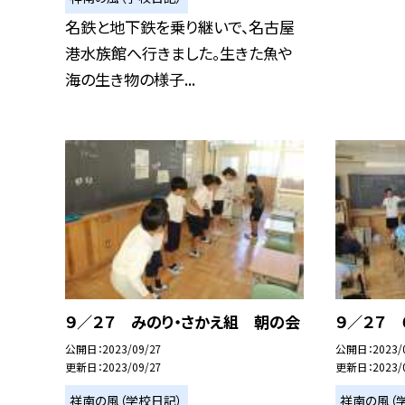
名鉄と地下鉄を乗り継いで、名古屋
港水族館へ行きました。生きた魚や
海の生き物の様子...
９／２７ みのり・さかえ組 朝の会
９／２７
公開日
2023/09/27
公開日
2023/
更新日
2023/09/27
更新日
2023/
祥南の風（学校日記）
祥南の風（