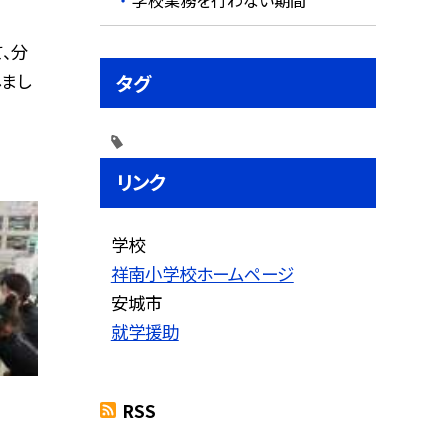
、分
まし
タグ
リンク
学校
祥南小学校ホームページ
安城市
就学援助
RSS