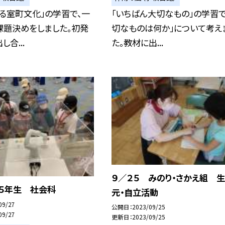
る室町文化」の学習で、一
「いちばん大切なもの」の学習で
課題決めをしました。初発
切なものは何か」について考え
合...
た。教材に出...
９／２５ みのり・さかえ組 
 ５年生 社会科
元・自立活動
09/27
公開日
2023/09/25
09/27
更新日
2023/09/25