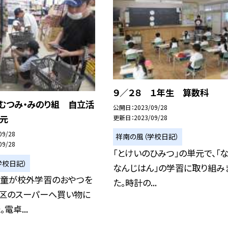
９／２８ １年生 算数科
むつみ・みのり組 自立活
公開日
2023/09/28
単元
更新日
2023/09/28
09/28
祥南の風（学校日記）
09/28
「とけいのひみつ」の単元で、「
学校日記）
なんじはん」の学習に取り組み
児童が校外学習のおやつを
た。時計の...
学区のスーパーへ買い物に
電卓...